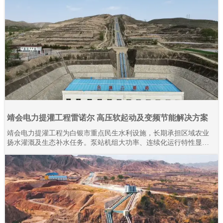
靖会电力提灌工程雷诺尔 高压软起动及变频节能解决方案
靖会电力提灌工程为白银市重点民生水利设施，长期承担区域农业
扬水灌溉及生态补水任务。泵站机组大功率、连续化运行特性显
著，对电气控制系统的稳定性、耐久性与节能性要求严苛。本项目
全域规模化应用上海雷诺尔高压产品，目前现场部署高压软起动柜
80余台、高压变频器20余台，设备分阶段投运、迭代升级。2015年
至今批量接入高压产品，全系列设备经长期工况验证，运行状态稳
定可靠。