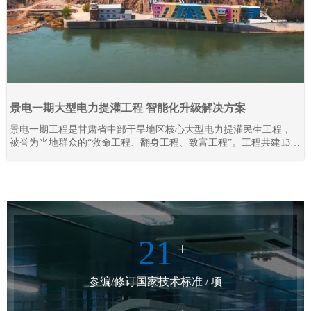
景电一期大型电力提灌工程 智能化升级解决方案
景电一期工程是甘肃省中部干旱地区核心大型电力提灌民生工程，
被誉为当地群众的“救命工程、翻身工程、致富工程”。工程共建13座
梯级串联泵站，通过逐级提升黄河水资源，彻底解决区域干旱缺水
难题，打破地理输水限制，实现“水往高处流”，不仅保障灌区人畜饮
水、农业灌溉需求，更联动三北防护林抵御腾格里沙漠侵袭，守护
陇原区域生态安全。
21
+
参编/修订国家技术标准 / 项